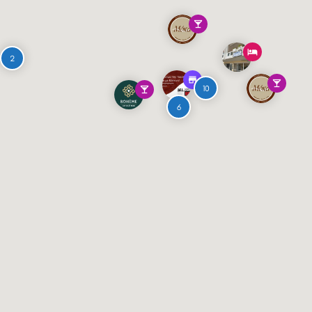
2
10
6