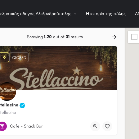
ελματικός οδηγός Αλεξανδρούπολης
Η ιστορία της πόλης
Α
Showing
1-20
out of
31
results
CLOSED
tellacino
tellacino
2551031815
Ethnikis Antistaseos 88
Cafe - Snack Bar