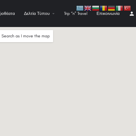
ξιοθέατα
Δελτία Τύπου
Trip “n” Travel
Επικοινωνία
Search as I move the map