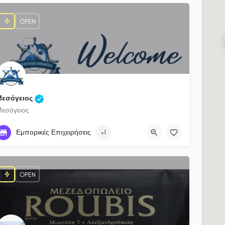
OPEN
Μεσόγειος
εσόγειος
25510 37705
Nikomidias 24
Εμπορικές Επιχειρήσεις
+1
OPEN