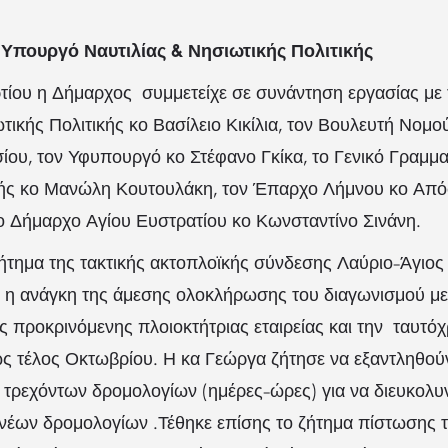
 Υπουργό Ναυτιλίας & Νησιωτικής Πολιτικής
τίου η Δήμαρχος συμμετείχε σε συνάντηση εργασίας με
ωτικής Πολιτικής κο Βασίλειο Κικίλια, τον Βουλευτή Νομ
υ, τον Υφυπουργό κο Στέφανο Γκίκα, το Γενικό Γραμματ
κής κο Μανώλη Κουτουλάκη, τον Έπαρχο Λήμνου κο Απ
ο Δήμαρχο Αγίου Ευστρατίου κο Κωνσταντίνο Σινάνη.
ζήτημα της τακτικής ακτοπλοϊκής σύνδεσης Λαύριο-Άγιος
 η ανάγκη της άμεσης ολοκλήρωσης του διαγωνισμού με
 προκρινόμενης πλοιοκτήτριας εταιρείας και την ταυτό
ς τέλος Οκτωβρίου. Η κα Γεώργα ζήτησε να εξαντληθού
τρεχόντων δρομολογίων (ημέρες-ώρες) για να διευκολυ
 νέων δρομολογίων .Τέθηκε επίσης το ζήτημα πίστωσης 