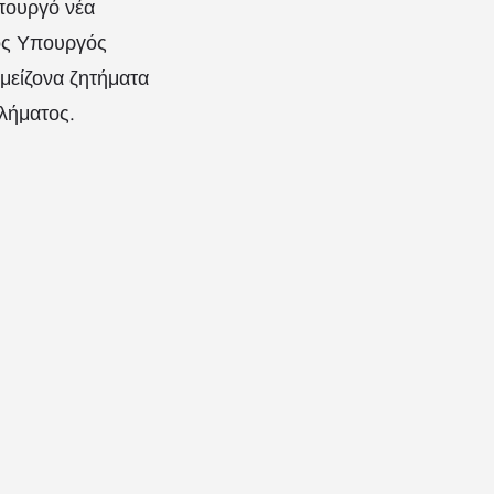
πουργό νέα
κος Υπουργός
 μείζονα ζητήματα
λήματος.