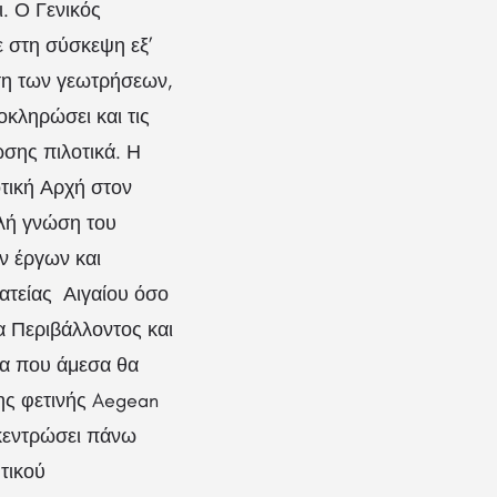
. Ο Γενικός
 στη σύσκεψη εξ’
ση των γεωτρήσεων,
οκληρώσει και τις
σης πιλοτικά. Η
τική Αρχή στον
αλή γνώση του
ν έργων και
τείας Αιγαίου όσο
α Περιβάλλοντος και
γα που άμεσα θα
ς φετινής Aegean
γκεντρώσει πάνω
τικού