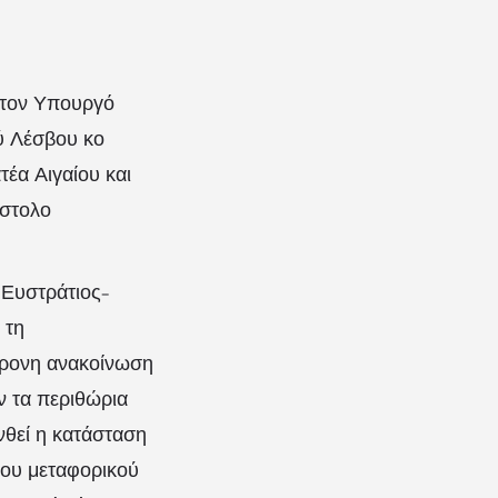
 τον Υπουργό
ού Λέσβου κο
έα Αιγαίου και
όστολο
 Ευστράτιος-
 τη
χρονη ανακοίνωση
ν τα περιθώρια
νθεί η κατάσταση
του μεταφορικού