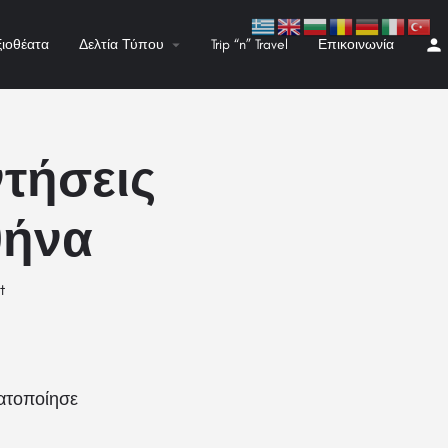
ξιοθέατα
Δελτία Τύπου
Trip “n” Travel
Επικοινωνία
τήσεις
θήνα
t
ατοποίησε