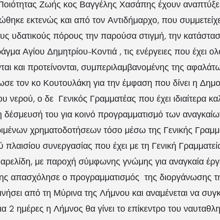
 Ποιότητας Ζωής κος Βαγγέλης Χασάπης έχουν αναπτύξει
θηκε εκτενώς και από τον Αντιδήμαρχο, που συμμετείχε
ους υδατικούς πόρους την παρούσα στιγμή, την κατάστα
ράγμα Αγίου Δημητρίου-Κοντιά , τις ενέργειες που έχει ολ
ται και προτείνονται, συμπεριλαμβανομένης της αφαλάτω
σε τον κο Κουτουλάκη για την έμφαση που δίνει η Δημο
του νερού, ο δε Γενικός Γραμματέας που έχει ιδιαίτερα κ
η δέσμευσή του για κοινό προγραμματισμό των αναγκαίω
μένων χρηματοδοτήσεων τόσο μέσω της Γενικής Γραμμα
ού πλαισίου συνεργασίας που έχει με τη Γενική Γραμματεί
 Βαρελίδη, με παροχή σύμφωνης γνώμης για αναγκαία έρ
ς απασχόλησε ο προγραμματισμός της διοργάνωσης τη
ινήσει από τη Μύρινα της Λήμνου και αναμένεται να συ
ια 2 ημέρες η Λήμνος θα γίνει το επίκεντρο του ναυταθλη